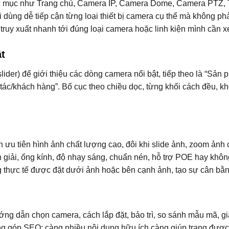
mục như Trang chủ, Camera IP, Camera Dome, Camera PTZ, Thiết
ùng dễ tiếp cận từng loại thiết bị camera cụ thể mà không phả
ể truy xuất nhanh tới đúng loại camera hoặc linh kiện mình cần 
ật
ider) để giới thiệu các dòng camera nổi bật, tiếp theo là “Sản p
ối tác/khách hàng”. Bố cục theo chiều dọc, từng khối cách đều, 
n ưu tiên hình ảnh chất lượng cao, đôi khi slide ảnh, zoom ảnh
ân giải, ống kính, độ nhạy sáng, chuẩn nén, hỗ trợ POE hay kh
g thực tế được đặt dưới ảnh hoặc bên cạnh ảnh, tạo sự cân bằn
ướng dẫn chọn camera, cách lắp đặt, bảo trì, so sánh mẫu mã, 
g góp SEO: càng nhiều nội dung hữu ích càng giúp trang được 