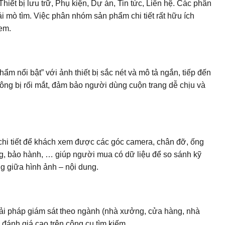
 bị lưu trữ, Phụ kiện, Dự án, Tin tức, Liên hệ. Các phân
i mò tìm. Việc phân nhóm sản phẩm chi tiết rất hữu ích
xem.
hẩm nổi bật” với ảnh thiết bị sắc nét và mô tả ngắn, tiếp đến
không bị rối mắt, đảm bảo người dùng cuộn trang dễ chịu và
 chi tiết để khách xem được các góc camera, chân đỡ, ống
ông, bảo hành, … giúp người mua có dữ liệu để so sánh kỹ
g giữa hình ảnh – nội dung.
giải pháp giám sát theo ngành (nhà xưởng, cửa hàng, nhà
đánh giá cao trên công cụ tìm kiếm.