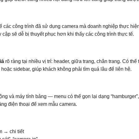
tế các công trình đã sử dụng camera mà doanh nghiệp thực hiện 
 cập sẽ dễ bị thuyết phục hơn khi thấy các công trình thực tế.
iá
rõ ràng tại nhiều vị trí: header, giữa trang, chân trang. Có t
er hoặc sidebar, giúp khách không phải tìm quá lâu để liên hệ.
i động và máy tính bảng — menu có thể gọn lại dạng “hamburger”
 bằng điện thoại để xem mẫu camera.
 → chi tiết