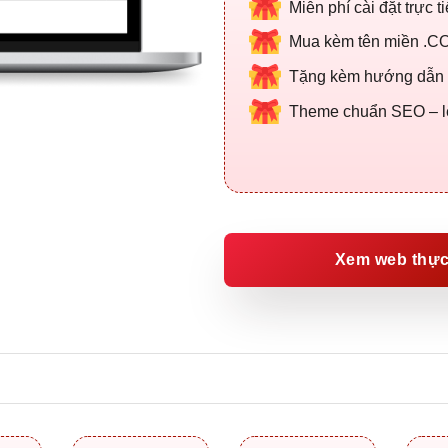
Miễn phí cài đặt trực t
Mua kèm tên miền .CO
Tặng kèm hướng dẫn qu
Theme chuẩn SEO – lên
Xem web thực