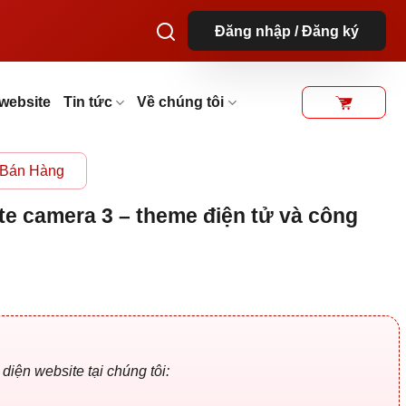
Đăng nhập / Đăng ký
website
Tin tức
Về chúng tôi
Bán Hàng
te camera 3 – theme điện tử và công
iá
iện
ại
₫.
à:
39.000 ₫.
iện website tại chúng tôi: