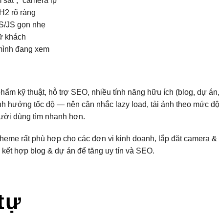
 sát”, “camera ip”
/H2 rõ ràng
SS/JS gọn nhẹ
iữ khách
 mình đang xem
phẩm kỹ thuật, hỗ trợ SEO, nhiều tính năng hữu ích (blog, dự án,
nh hưởng tốc độ — nên cân nhắc lazy load, tải ảnh theo mức độ
người dùng tìm nhanh hơn.
theme rất phù hợp cho các đơn vị kinh doanh, lắp đặt camera &
 kết hợp blog & dự án để tăng uy tín và SEO.
tự