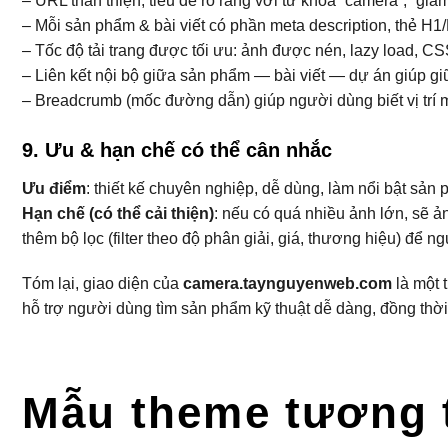
– URL thân thiện, tiêu đề rõ ràng với từ khóa “camera”, “giám
– Mỗi sản phẩm & bài viết có phần meta description, thẻ H1
– Tốc độ tải trang được tối ưu: ảnh được nén, lazy load, C
– Liên kết nội bộ giữa sản phẩm — bài viết — dự án giúp g
– Breadcrumb (mốc đường dẫn) giúp người dùng biết vị trí
9. Ưu & hạn chế có thể cân nhắc
Ưu điểm
: thiết kế chuyên nghiệp, dễ dùng, làm nổi bật sản 
Hạn chế (có thể cải thiện)
: nếu có quá nhiều ảnh lớn, sẽ ả
thêm bộ lọc (filter theo độ phân giải, giá, thương hiệu) để 
Tóm lại, giao diện của
camera.taynguyenweb.com
là một 
hỗ trợ người dùng tìm sản phẩm kỹ thuật dễ dàng, đồng thời
Mẫu theme tương 