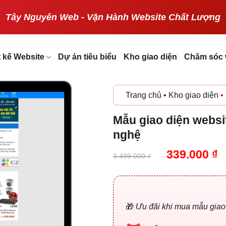
Tây Nguyên Web - Vận Hành Website Chất Lượng
t kế Website
Dự án tiêu biểu
Kho giao diện
Chăm sóc 
Trang chủ
•
Kho giao diện
•
Mẫu giao diện websi
nghệ
Giá
G
339.000
₫
3.499.000
₫
gốc
h
là:
t
3.499.000 
l
3
🎁
Ưu đãi khi mua mẫu giao d