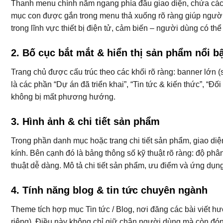
Thanh menu chính nằm ngang phía đầu giao diện, chứa các 
mục con được gắn trong menu thả xuống rõ ràng giúp người d
trong lĩnh vực thiết bị điện tử, cảm biến – người dùng có th
2. Bố cục bắt mắt & hiển thị sản phẩm nổi b
Trang chủ được cấu trúc theo các khối rõ ràng: banner lớn (sl
là các phần “Dự án đã triển khai”, “Tin tức & kiến thức”, “Đ
không bị mất phương hướng.
3. Hình ảnh & chi tiết sản phẩm
Trong phần danh mục hoặc trang chi tiết sản phẩm, giao diệ
kính. Bên cạnh đó là bảng thông số kỹ thuật rõ ràng: độ ph
thuật dễ dàng. Mô tả chi tiết sản phẩm, ưu điểm và ứng dụn
4. Tính năng blog & tin tức chuyên ngành
Theme tích hợp mục Tin tức / Blog, nơi đăng các bài viết h
riêng). Điều này không chỉ giữ chân người dùng mà còn đón