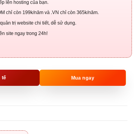
iếp lên hosting của bạn.
M chỉ còn 199k/năm và .VN chỉ còn 365k/năm.
ản trị website chi tiết, dễ sử dụng.
 site ngay trong 24h!
 tế
Mua ngay