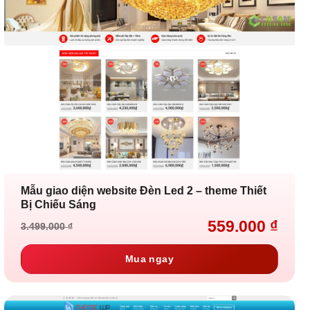
Mẫu giao diện website Đèn Led 2 – theme Thiết
Bị Chiếu Sáng
559.000
₫
3.499.000
₫
Giá
Giá
gốc
hiện
là:
tại
Mua ngay
3.499.000 ₫.
là:
559.000 ₫.