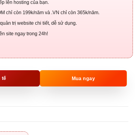
iếp lên hosting của bạn.
M chỉ còn 199k/năm và .VN chỉ còn 365k/năm.
ản trị website chi tiết, dễ sử dụng.
 site ngay trong 24h!
 tế
Mua ngay