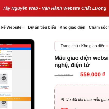
Tây Nguyên Web - Vận Hành Website Chất Lượng
t kế Website
Dự án tiêu biểu
Kho giao diện
Chăm sóc 
Trang chủ
•
Kho giao diện
•
Mẫu giao diện websit
nghệ, điện tử
Giá
G
559.000
₫
3.499.000
₫
gốc
h
là:
t
3.499.000 
l
5
🎁
Ưu đãi khi mua mẫu giao d