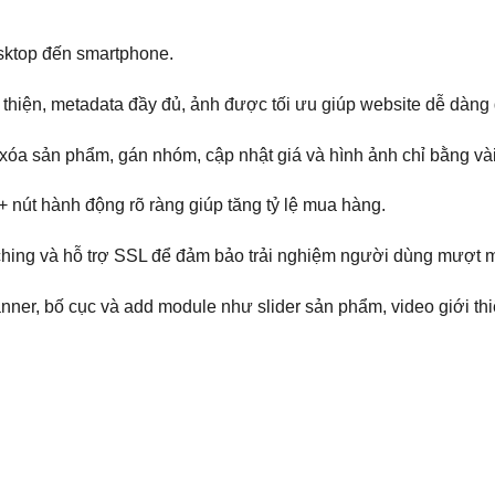
desktop đến smartphone.
n thiện, metadata đầy đủ, ảnh được tối ưu giúp website dễ dàn
xóa sản phẩm, gán nhóm, cập nhật giá và hình ảnh chỉ bằng vài
+ nút hành động rõ ràng giúp tăng tỷ lệ mua hàng.
ching và hỗ trợ SSL để đảm bảo trải nghiệm người dùng mượt m
anner, bố cục và add module như slider sản phẩm, video giới t