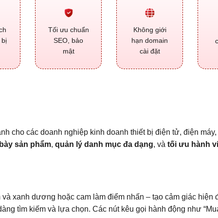
ch
Tối ưu chuẩn
Không giới
 bị
SEO, bảo
hạn domain
mật
cài đặt
h cho các doanh nghiệp kinh doanh thiết bị điện tử, điện máy, 
 bày sản phẩm
,
quản lý danh mục đa dạng
, và
tối ưu hành v
à xanh dương hoặc cam làm điểm nhấn – tạo cảm giác hiện đại,
g tìm kiếm và lựa chọn. Các nút kêu gọi hành động như “Mua n