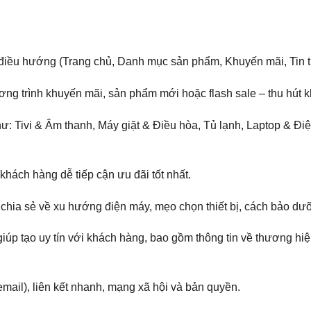
iều hướng (Trang chủ, Danh mục sản phẩm, Khuyến mãi, Tin tức
g trình khuyến mãi, sản phẩm mới hoặc flash sale – thu hút khá
ư: Tivi & Âm thanh, Máy giặt & Điều hòa, Tủ lạnh, Laptop & Điệ
khách hàng dễ tiếp cận ưu đãi tốt nhất.
c chia sẻ về xu hướng điện máy, mẹo chọn thiết bị, cách bảo d
giúp tạo uy tín với khách hàng, bao gồm thông tin về thương hi
 email), liên kết nhanh, mạng xã hội và bản quyền.