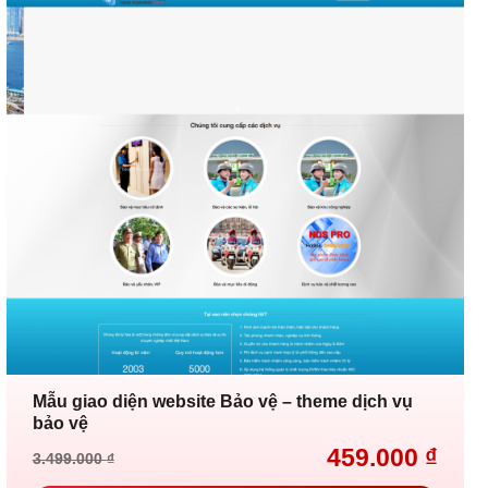
Mẫu giao diện website Bảo vệ – theme dịch vụ
bảo vệ
459.000
₫
3.499.000
₫
Giá
Giá
gốc
hiện