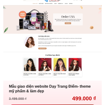
Mẫu giao diện website Dạy Trang Điểm- theme
mỹ phẩm & làm đẹp
499.000
₫
3.499.000
₫
Giá
Giá
gốc
hiện