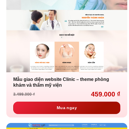
Mẫu giao diện website Clinic – theme phòng
khám và thẩm mỹ viện
459.000
₫
3.499.000
₫
Giá
Giá
gốc
hiện
là:
tại
Mua ngay
3.499.000 ₫.
là:
459.000 ₫.