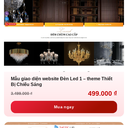
Mẫu giao diện website Đèn Led 1 – theme Thiết
Bị Chiếu Sáng
499.000
₫
3.499.000
₫
Giá
Giá
gốc
hiện
là:
tại
Mua ngay
3.499.000 ₫.
là:
499.000 ₫.