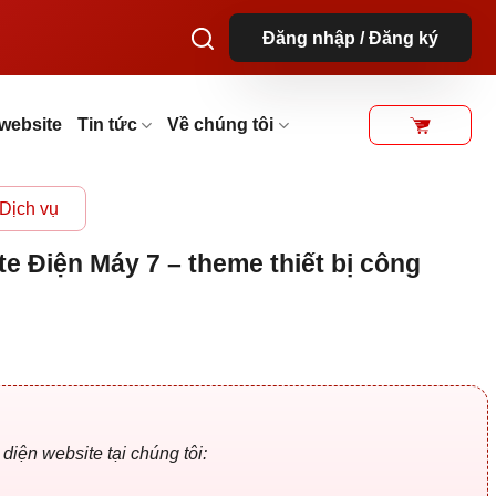
Đăng nhập / Đăng ký
website
Tin tức
Về chúng tôi
Dịch vụ
e Điện Máy 7 – theme thiết bị công
iá
iện
ại
₫.
à:
59.000 ₫.
iện website tại chúng tôi: