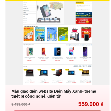
Mẫu giao diện website Điện Máy Xanh- theme
thiết bị công nghệ, điện tử
559.000
₫
3.499.000
₫
Giá
Giá
gốc
hiện