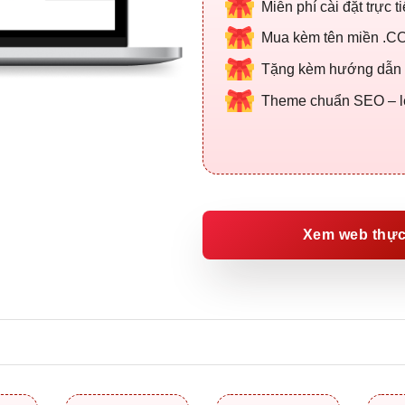
Miễn phí cài đặt trực t
Mua kèm tên miền .CO
Tặng kèm hướng dẫn qu
Theme chuẩn SEO – lên
Xem web thực