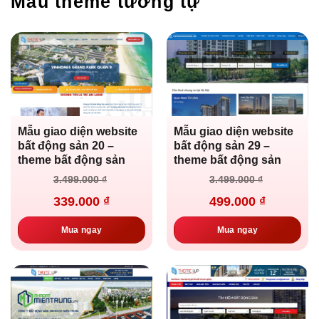
Mẫu theme tương tự
Mẫu giao diện website
Mẫu giao diện website
bất động sản 20 –
bất động sản 29 –
theme bất động sản
theme bất động sản
Giá
Giá
Giá
Giá
3.499.000
₫
3.499.000
₫
gốc
hiện
gốc
hiện
là:
tại
là:
tại
339.000
₫
499.000
₫
3.499.000 ₫.
là:
3.499.000 ₫.
là:
339.000 ₫.
499.000 ₫.
Mua ngay
Mua ngay