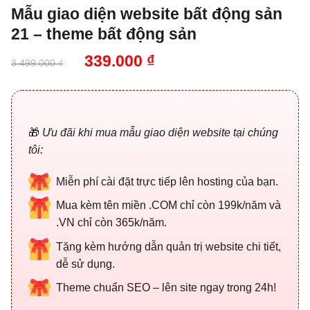
Mẫu giao diện website bất động sản
21 – theme bất động sản
Giá
Giá
339.000
₫
3.499.000
₫
gốc
hiện
là:
tại
3.499.000 ₫.
là:
339.000 ₫.
🎁
Ưu đãi khi mua mẫu giao diện website tại chúng
tôi:
Miễn phí cài đặt trực tiếp lên hosting của bạn.
Mua kèm tên miền .COM chỉ còn 199k/năm và
.VN chỉ còn 365k/năm.
Tặng kèm hướng dẫn quản trị website chi tiết,
dễ sử dụng.
Theme chuẩn SEO – lên site ngay trong 24h!