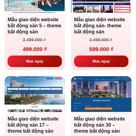
Mẫu giao diện website
Mẫu giao diện website
bất động sản 5 – theme
bất động sản- theme
bất động sản
bất động sản
Giá
Giá
Giá
Giá
3.499.000
₫
3.499.000
₫
gốc
hiện
gốc
hiện
là:
tại
là:
tại
499.000
₫
599.000
₫
3.499.000 ₫.
là:
3.499.000 ₫.
là:
499.000 ₫.
599.000 ₫.
Mua ngay
Mua ngay
Mẫu giao diện website
Mẫu giao diện website
bất động sản 17 –
bất động sản 30 –
theme bất động sản
theme bất động sản