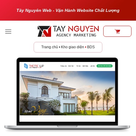
Bỏ
Tây Nguyên Web - Vận Hành Website Chất Lượng
qua
nội
dung
Trang chủ
•
Kho giao diện
•
BDS