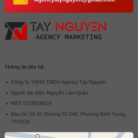
Thông tin liên hệ
Công Ty TNHH TMDV Agency Tây Nguyên
Người đại diện: Nguyễn Lâm Quân
MST: 0318518019
Địa chỉ: Số 26, Đường Số 24B, Phường Bình Trưng,
TP.HCM