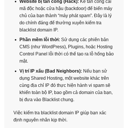
Website bị tấn công (Hack):
Kẻ tấn công cài
mã độc hoặc cửa hậu (backdoor) để biến máy
chủ của bạn thành “máy phát spam”. Đây là lý
do chính đáng để thường xuyên kiểm tra
blacklist domain IP.
Phần mềm lỗi thời:
Sử dụng các phiên bản
CMS (như WordPress), Plugins, hoặc Hosting
Control Panel lỗi thời có thể tạo ra lỗ hổng bảo
mật.
Vị trí IP xấu (Bad Neighbors):
Nếu bạn sử
dụng Shared Hosting, một website khác trên
cùng địa chỉ IP đó thực hiện hành vi spam sẽ
khiến toàn bộ IP, bao gồm cả domain của bạn,
bị đưa vào Blacklist chung.
Việc kiểm tra blacklist domain IP giúp bạn xác
định nguyên nhân kịp thời.