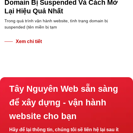
Domain Bị Suspended Và Cách Mở
Lại Hiệu Quả Nhất
Trong quá trình vận hành website, tình trạng domain bị
suspended (tên miền bị tạm
Xem chi tiết
Tây Nguyên Web sẵn sàng
để xây dựng - vận hành
website cho bạn
Hãy để lại thông tin, chúng tôi sẽ liên hệ lại sau ít