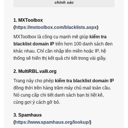
chính xác
1. MXToolbox
(
https://mxtoolbox.com/blacklists.aspx
)
MXToolbox là công cụ mạnh mẽ giúp
kiểm tra
blacklist domain IP
trên hơn 100 danh sách đen
khác nhau. Chỉ cần nhập tên miền hoặc IP, hệ
thống sẽ hiển thị kết quả chi tiết trong vài giây.
2. MultiRBL.valli.org
Trang này cho phép
kiểm tra blacklist domain IP
đồng thời trên hàng trăm máy chủ mail toàn cầu.
Nó cung cấp chi tiết danh sách bạn bị liệt kê,
cùng gợi ý cách gỡ bỏ.
3. Spamhaus
(
https://www.spamhaus.org/lookup/
)