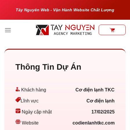
Bỏ
Tây Nguyên Web - Vận Hành Website Chất Lượng
qua
nội
dung
Thông Tin Dự Án
Khách hàng
Cơ điện lạnh TKC
Cơ điện lạnh
Lĩnh vực
17/02/2025
Ngày cập nhật
codienlanhtkc.com
Website