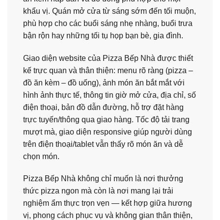
khẩu vị. Quán mở cửa từ sáng sớm đến tối muộn,
phù hợp cho các buổi sáng nhẹ nhàng, buổi trưa
bận rộn hay những tối tụ họp bạn bè, gia đình.
Giao diện website của Pizza Bếp Nhà được thiết
kế trực quan và thân thiện: menu rõ ràng (pizza –
đồ ăn kèm – đồ uống), ảnh món ăn bắt mắt với
hình ảnh thực tế, thông tin giờ mở cửa, địa chỉ, số
điện thoại, bản đồ dẫn đường, hỗ trợ đặt hàng
trực tuyến/thông qua giao hàng. Tốc độ tải trang
mượt mà, giao diện responsive giúp người dùng
trên điện thoại/tablet vẫn thấy rõ món ăn và dễ
chọn món.
Pizza Bếp Nhà không chỉ muốn là nơi thưởng
thức pizza ngon mà còn là nơi mang lại trải
nghiệm ẩm thực trọn vẹn — kết hợp giữa hương
vị, phong cách phục vụ và không gian thân thiện,