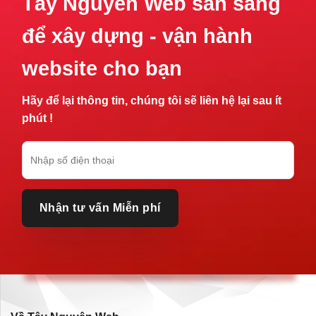
Tây Nguyên Web sẵn sàng
để xây dựng - vận hành
website cho bạn
Hãy để lại thông tin, chúng tôi sẽ liên hệ lại sau ít
phút !