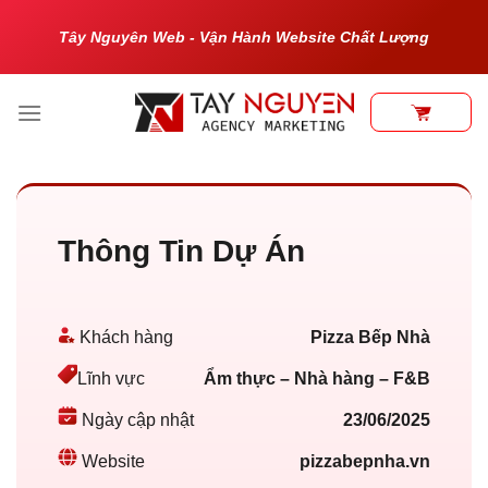
Bỏ
Tây Nguyên Web - Vận Hành Website Chất Lượng
qua
nội
dung
Thông Tin Dự Án
Khách hàng
Pizza Bếp Nhà
Ẩm thực – Nhà hàng – F&B
Lĩnh vực
23/06/2025
Ngày cập nhật
pizzabepnha.vn
Website