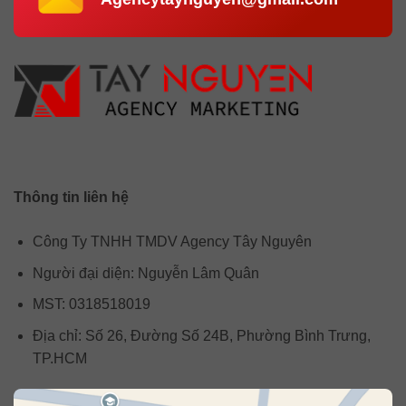
Thông tin liên hệ
Công Ty TNHH TMDV Agency Tây Nguyên
Người đại diện: Nguyễn Lâm Quân
MST: 0318518019
Địa chỉ: Số 26, Đường Số 24B, Phường Bình Trưng,
TP.HCM