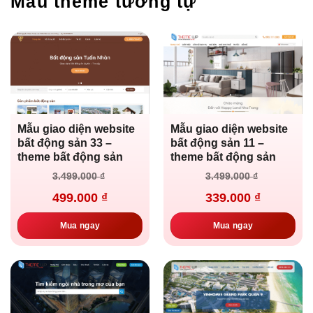
Mẫu theme tương tự
Mẫu giao diện website
Mẫu giao diện website
bất động sản 33 –
bất động sản 11 –
theme bất động sản
theme bất động sản
Giá
Giá
Giá
Giá
3.499.000
₫
3.499.000
₫
gốc
hiện
gốc
hiện
là:
tại
là:
tại
499.000
₫
339.000
₫
3.499.000 ₫.
là:
3.499.000 ₫.
là:
499.000 ₫.
339.000 ₫.
Mua ngay
Mua ngay