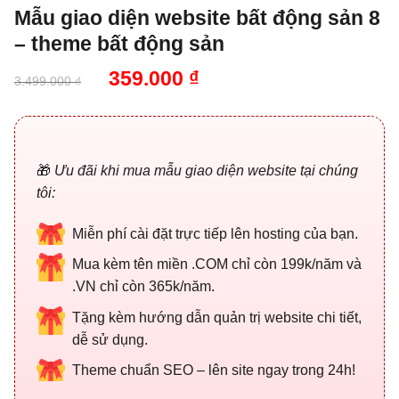
Mẫu giao diện website bất động sản 8
– theme bất động sản
Giá
Giá
359.000
₫
3.499.000
₫
gốc
hiện
là:
tại
3.499.000 ₫.
là:
359.000 ₫.
🎁
Ưu đãi khi mua mẫu giao diện website tại chúng
tôi:
Miễn phí cài đặt trực tiếp lên hosting của bạn.
Mua kèm tên miền .COM chỉ còn 199k/năm và
.VN chỉ còn 365k/năm.
Tặng kèm hướng dẫn quản trị website chi tiết,
dễ sử dụng.
Theme chuẩn SEO – lên site ngay trong 24h!