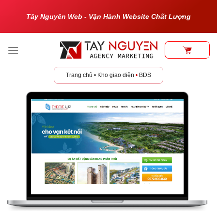
Bỏ
Tây Nguyên Web - Vận Hành Website Chất Lượng
qua
nội
dung
Trang chủ
•
Kho giao diện
•
BDS