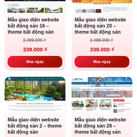
Mẫu giao diện website
Mẫu giao diện website
bất động sản 16 –
bất động sản 20 –
theme bất động sản
theme bất động sản
Giá
Giá
Giá
Giá
3.499.000
₫
3.499.000
₫
gốc
hiện
gốc
hiện
là:
tại
là:
tại
339.000
₫
339.000
₫
3.499.000 ₫.
là:
3.499.000 ₫.
là:
339.000 ₫.
339.000 ₫.
Mua ngay
Mua ngay
Mẫu giao diện website
Mẫu giao diện website
bất động sản 2 – theme
bất động sản 28 –
bất động sản
theme bất động sản