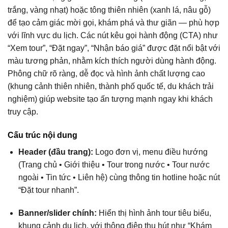
trắng, vàng nhạt) hoặc tông thiên nhiên (xanh lá, nâu gỗ)
để tạo cảm giác mời gọi, khám phá và thư giãn — phù hợp
với lĩnh vực du lịch. Các nút kêu gọi hành động (CTA) như
“Xem tour”, “Đặt ngay”, “Nhận báo giá” được đặt nổi bật với
màu tương phản, nhằm kích thích người dùng hành động.
Phông chữ rõ ràng, dễ đọc và hình ảnh chất lượng cao
(khung cảnh thiên nhiên, thành phố quốc tế, du khách trải
nghiệm) giúp website tạo ấn tượng mạnh ngay khi khách
truy cập.
Cấu trúc nội dung
Header (đầu trang):
Logo đơn vị, menu điều hướng
(Trang chủ • Giới thiệu • Tour trong nước • Tour nước
ngoài • Tin tức • Liên hệ) cùng thông tin hotline hoặc nút
“Đặt tour nhanh”.
Banner/slider chính:
Hiển thị hình ảnh tour tiêu biểu,
khung cảnh du lịch, với thông điệp thu hút như “Khám