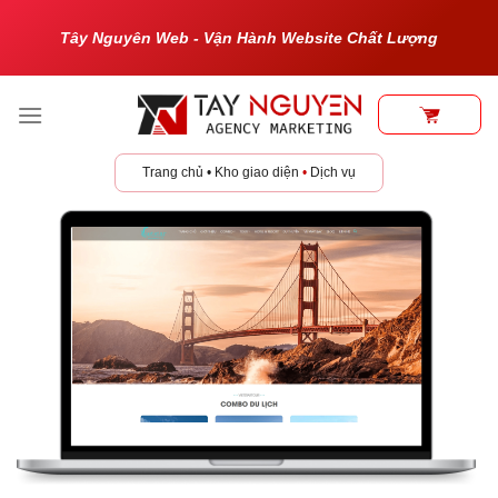
Bỏ
Tây Nguyên Web - Vận Hành Website Chất Lượng
qua
nội
dung
Trang chủ
•
Kho giao diện
•
Dịch vụ