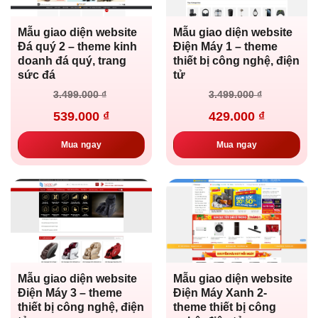
Mẫu giao diện website
Mẫu giao diện website
Đá quý 2 – theme kinh
Điện Máy 1 – theme
doanh đá quý, trang
thiết bị công nghệ, điện
sức đá
tử
Giá
Giá
Giá
Giá
3.499.000
₫
3.499.000
₫
gốc
hiện
gốc
hiện
là:
tại
là:
tại
539.000
₫
429.000
₫
3.499.000 ₫.
là:
3.499.000 ₫.
là:
539.000 ₫.
429.000 ₫.
Mua ngay
Mua ngay
Mẫu giao diện website
Mẫu giao diện website
Điện Máy 3 – theme
Điện Máy Xanh 2-
thiết bị công nghệ, điện
theme thiết bị công