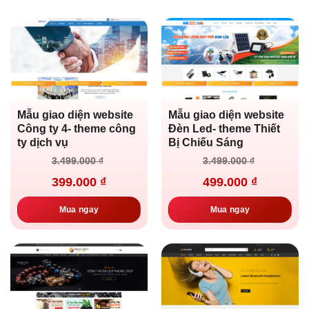
Mẫu giao diện website
Mẫu giao diện website
Công ty 4- theme công
Đèn Led- theme Thiết
ty dịch vụ
Bị Chiếu Sáng
Giá
Giá
Giá
Giá
3.499.000
₫
3.499.000
₫
gốc
hiện
gốc
hiện
là:
tại
là:
tại
399.000
₫
499.000
₫
3.499.000 ₫.
là:
3.499.000 ₫.
là:
399.000 ₫.
499.000 ₫.
Mua ngay
Mua ngay