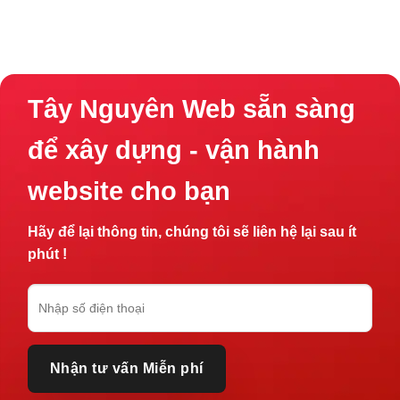
Tây Nguyên Web sẵn sàng
để xây dựng - vận hành
website cho bạn
Hãy để lại thông tin, chúng tôi sẽ liên hệ lại sau ít
phút !