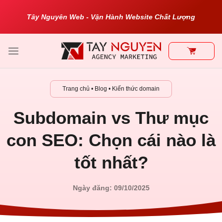
Bỏ
Tây Nguyên Web - Vận Hành Website Chất Lượng
qua
nội
dung
Trang chủ
•
Blog
•
Kiến thức domain
Subdomain vs Thư mục
con SEO: Chọn cái nào là
tốt nhất?
Ngày đăng: 09/10/2025