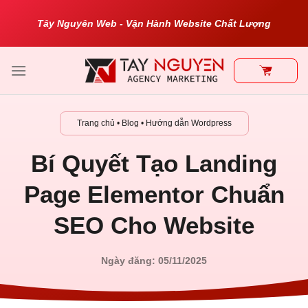
Bỏ
Tây Nguyên Web - Vận Hành Website Chất Lượng
qua
nội
dung
Trang chủ
•
Blog
•
Hướng dẫn Wordpress
Bí Quyết Tạo Landing
Page Elementor Chuẩn
SEO Cho Website
Ngày đăng: 05/11/2025