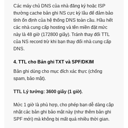
Các máy chủ DNS của nhà đăng ký hoặc ISP
thường cache bản ghi NS cực kỳ lâu để đảm bảo
tính ổn định của hệ thống DNS toàn cầu. Hầu hết
các nhà cung cấp hosting và tên miền đặt mức
này là 48 giờ (172800 giây). Tránh thay đổi TTL
của NS record trừ khi bạn thay đổi nhà cung cấp
DNS.
4. TTL cho Bản ghi TXT và SPF/DKIM
Bản ghi dùng cho mục đích xác thực (chống
spam, bảo mật).
TTL Lý tưởng:
3600 giây (1 giờ).
Mức 1 giờ là phù hợp, cho phép bạn dễ dàng cập
nhật các bản ghi bảo mật này (như thêm bản ghi
SPF mới) mà không bị mất quá nhiều thời gian.