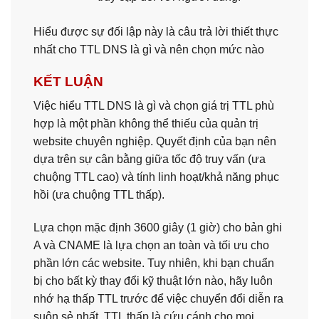
Hiểu được sự đối lập này là câu trả lời thiết thực
nhất cho TTL DNS là gì và nên chọn mức nào
KẾT LUẬN
Việc hiểu TTL DNS là gì và chọn giá trị TTL phù
hợp là một phần không thể thiếu của quản trị
website chuyên nghiệp. Quyết định của bạn nên
dựa trên sự cân bằng giữa tốc độ truy vấn (ưa
chuộng TTL cao) và tính linh hoạt/khả năng phục
hồi (ưa chuộng TTL thấp).
Lựa chọn mặc định 3600 giây (1 giờ) cho bản ghi
A và CNAME là lựa chọn an toàn và tối ưu cho
phần lớn các website. Tuy nhiên, khi bạn chuẩn
bị cho bất kỳ thay đổi kỹ thuật lớn nào, hãy luôn
nhớ hạ thấp TTL trước để việc chuyển đổi diễn ra
suôn sẻ nhất. TTL thấp là cứu cánh cho mọi