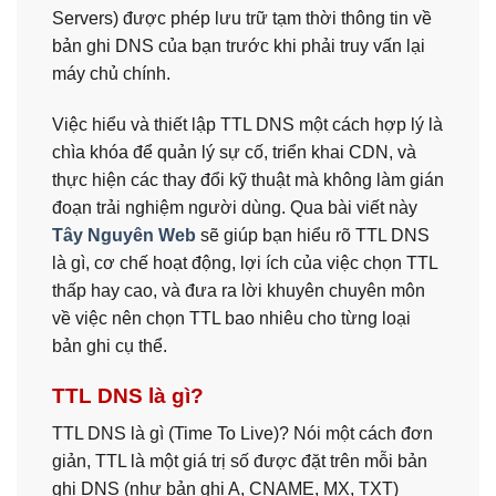
Servers) được phép lưu trữ tạm thời thông tin về
bản ghi DNS của bạn trước khi phải truy vấn lại
máy chủ chính.
Việc hiểu và thiết lập TTL DNS một cách hợp lý là
chìa khóa để quản lý sự cố, triển khai CDN, và
thực hiện các thay đổi kỹ thuật mà không làm gián
đoạn trải nghiệm người dùng. Qua bài viết này
Tây Nguyên Web
sẽ giúp bạn hiểu rõ TTL DNS
là gì, cơ chế hoạt động, lợi ích của việc chọn TTL
thấp hay cao, và đưa ra lời khuyên chuyên môn
về việc nên chọn TTL bao nhiêu cho từng loại
bản ghi cụ thể.
TTL DNS là gì?
TTL DNS là gì (Time To Live)? Nói một cách đơn
giản, TTL là một giá trị số được đặt trên mỗi bản
ghi DNS (như bản ghi A, CNAME, MX, TXT)